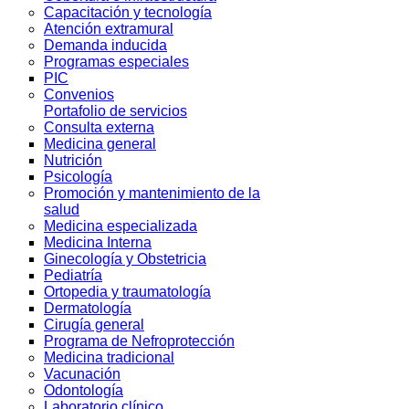
Capacitación y tecnología
Atención extramural
Demanda inducida
Programas especiales
PIC
Convenios
Portafolio de servicios
Consulta externa
Medicina general
Nutrición
Psicología
Promoción y mantenimiento de la
salud
Medicina especializada
Medicina Interna
Ginecología y Obstetricia
Pediatría
Ortopedia y traumatología
Dermatología
Cirugía general
Programa de Nefroprotección
Medicina tradicional
Vacunación
Odontología
Laboratorio clínico