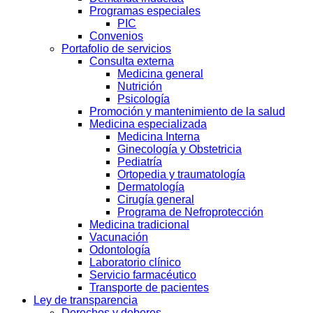
Programas especiales
PIC
Convenios
Portafolio de servicios
Consulta externa
Medicina general
Nutrición
Psicología
Promoción y mantenimiento de la salud
Medicina especializada
Medicina Interna
Ginecología y Obstetricia
Pediatría
Ortopedia y traumatología
Dermatología
Cirugía general
Programa de Nefroprotección
Medicina tradicional
Vacunación
Odontología
Laboratorio clínico
Servicio farmacéutico
Transporte de pacientes
Ley de transparencia
Derechos y deberes