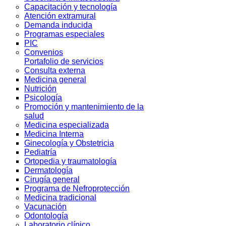
Capacitación y tecnología
Atención extramural
Demanda inducida
Programas especiales
PIC
Convenios
Portafolio de servicios
Consulta externa
Medicina general
Nutrición
Psicología
Promoción y mantenimiento de la
salud
Medicina especializada
Medicina Interna
Ginecología y Obstetricia
Pediatría
Ortopedia y traumatología
Dermatología
Cirugía general
Programa de Nefroprotección
Medicina tradicional
Vacunación
Odontología
Laboratorio clínico