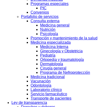
Programas especiales
PIC
Convenios
Portafolio de servicios
Consulta externa
Medicina general
Nutrición
Psicología
Promoción y mantenimiento de la salud
Medicina especializada
Medicina Interna
Ginecología y Obstetricia
Pediatría
Ortopedia y traumatología
Dermatología
Cirugía general
Programa de Nefroprotección
Medicina tradicional
Vacunación
Odontología
Laboratorio clínico
Servicio farmacéutico
Transporte de pacientes
Ley de transparencia
Derechos y deberes