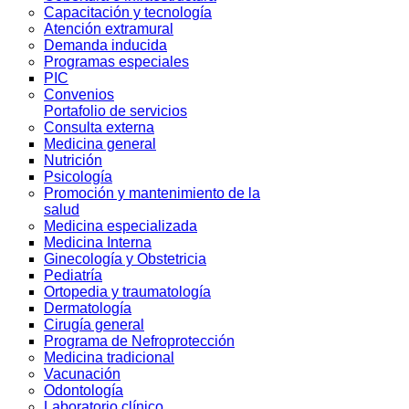
Capacitación y tecnología
Atención extramural
Demanda inducida
Programas especiales
PIC
Convenios
Portafolio de servicios
Consulta externa
Medicina general
Nutrición
Psicología
Promoción y mantenimiento de la
salud
Medicina especializada
Medicina Interna
Ginecología y Obstetricia
Pediatría
Ortopedia y traumatología
Dermatología
Cirugía general
Programa de Nefroprotección
Medicina tradicional
Vacunación
Odontología
Laboratorio clínico