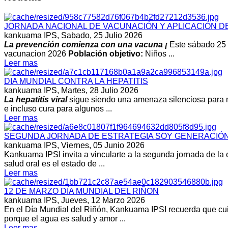
JORNADA NACIONAL DE VACUNACIÓN Y APLICACIÓN D
kankuama IPS,
Sabado, 25 Julio 2026
La prevención comienza con una vacuna ¡
Este sábado 25 d
vacunacion 2026
Población objetivo:
Niños ...
Leer mas
DIA MUNDIAL CONTRA LA HEPATITIS
kankuama IPS,
Martes, 28 Julio 2026
La hepatitis viral
sigue siendo una amenaza silenciosa para m
e incluso cura para algunos ...
Leer mas
SEGUNDA JORNADA DE ESTRATEGIA SOY GENERACIÓN M
kankuama IPS,
Viernes, 05 Junio 2026
Kankuama IPSI invita a vincularte a la segunda jornada de la 
salud oral es el estado de ...
Leer mas
12 DE MARZO DÍA MUNDIAL DEL RIÑON
kankuama IPS,
Jueves, 12 Marzo 2026
En el Día Mundial del Riñón, Kankuama IPSI recuerda que cuida
porque el agua es salud y amor ...
Leer mas