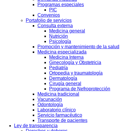
Programas especiales
PIC
Convenios
Portafolio de servicios
Consulta externa
Medicina general
Nutrición
Psicología
Promoción y mantenimiento de la salud
Medicina especializada
Medicina Interna
Ginecología y Obstetricia
Pediatría
Ortopedia y traumatología
Dermatología
Cirugía general
Programa de Nefroprotección
Medicina tradicional
Vacunación
Odontología
Laboratorio clínico
Servicio farmacéutico
Transporte de pacientes
Ley de transparencia
Derechos y deberes