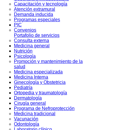
Capacitación y tecnología
Atención extramural
Demanda inducida
Programas especiales
PIC
Convenios
Portafolio de servicios
Consulta externa
Medicina general
Nutrición
Psicología
Promoción y mantenimiento de la
salud
Medicina especializada
Medicina Interna
Ginecología y Obstetricia
Pediatría
Ortopedia y traumatología
Dermatología
Cirugía general
Programa de Nefroprotección
Medicina tradicional
Vacunación
Odontología
Laboratorio clínico