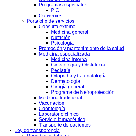
Programas especiales
PIC
Convenios
Portafolio de servicios
Consulta externa
Medicina general
Nutrición
Psicología
Promoción y mantenimiento de la salud
Medicina especializada
Medicina Interna
Ginecología y Obstetricia
Pediatría
Ortopedia y traumatología
Dermatología
Cirugía general
Programa de Nefroprotección
Medicina tradicional
Vacunación
Odontología
Laboratorio clínico
Servicio farmacéutico
Transporte de pacientes
Ley de transparencia
Derechos y deberes